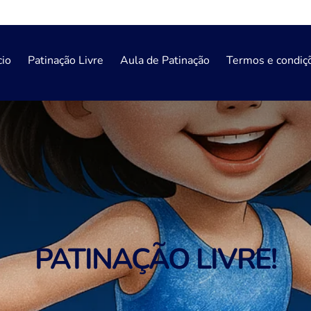
BEM-VINDOS A ARENA ICE!
cio
Patinação Livre
Aula de Patinação
Termos e condiç
PATINAÇÃO LIVRE!